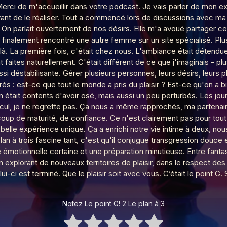
ci de m'accueillir dans votre podcast. Je vais parler de mon exp
ant de le réaliser. Tout a commencé lors de discussions avec ma
e. On parlait ouvertement de nos désirs. Elle m'a avoué partager 
 finalement rencontré une autre femme sur un site spécialisé. Plus
t là. La première fois, c'était chez nous. L'ambiance était détend
omophilie
t faites naturellement. C'était différent de ce que j'imaginais -
si déstabilisante. Gérer plusieurs personnes, leurs désirs, leurs p
rès : est-ce que tout le monde a pris du plaisir ? Est-ce qu'on a b
ie
 était contents d'avoir osé, mais aussi un peu perturbés. Les jou
ecul, je ne regrette pas. Ça nous a même rapprochés, ma partenai
p de maturité, de confiance. Ce n'est clairement pas pour tout 
belle expérience unique. Ça a enrichi notre vie intime à deux, n
e
e plan à trois fascine tant, c'est qu'il conjugue transgression douc
 émotionnelle certaine et une préparation minutieuse. Entre fantasme
 explorant de nouveaux territoires de plaisir, dans le respect des
philie
ui-ci est terminé. Que le plaisir soit avec vous. C’était le point 
Notez Le point G! 2 Le plan à 3
e