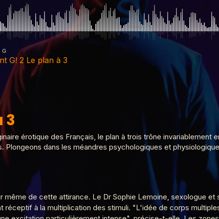
g G
nt G! 2 Le plan à 3
à 3
, deux femmes
naire érotique des Français, le plan à trois trône invariablement
 fois. Plongeons dans les méandres psychologiques et physiologiq
homos
œur même de cette attirance. Le Dr Sophie Lemoine, sexologue et
t réceptif à la multiplication des stimuli. "L'idée de corps multi
iples
 excitation particulièrement intense", précise-t-elle. Les zones 