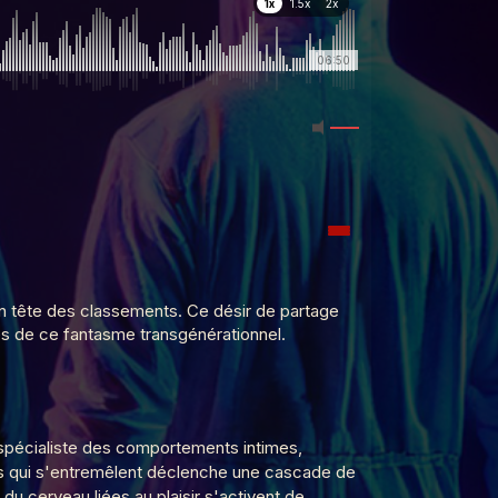
1x
1.5x
2x
06:50
 en tête des classements. Ce désir de partage
ues de ce fantasme transgénérationnel.
 spécialiste des comportements intimes,
ples qui s'entremêlent déclenche une cascade de
du cerveau liées au plaisir s'activent de