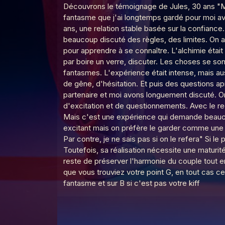
Découvrons le témoignage de Jules, 30 ans "Mer
Le Poing G
Le Point G! La laliophilie
fantasme que j'ai longtemps gardé pour moi av
ans, une relation stable basée sur la confianc
beaucoup discuté des règles, des limites. On a
pour apprendre à se connaître. L'alchimie étai
Le Poing G
Le Point G! 2 La sidérodr
par boire un verre, discuter. Les choses se son
fantasmes. L'expérience était intense, mais aus
de gêne, d'hésitation. Et puis des questions ap
Le Poing G
Le Point G! La soceraphil
partenaire et moi avons longuement discuté. On
d'excitation et de questionnements. Avec le r
Mais c'est une expérience qui demande beaucou
excitant mais on préfère le garder comme une 
Le Poing G
Le Point G! 2 La forniphili
Par contre, je ne sais pas si on le refera" Si l
Toutefois, sa réalisation nécessite une maturité
reste de préserver l'harmonie du couple tout en
Le Poing G
Le Point G! 2 L’autoscopo
que vous trouviez votre point G, en tout cas cel
fantasme et sur B si c'est pas votre kiff
Le Poing G
Le Point G! 2 L’hypnophili