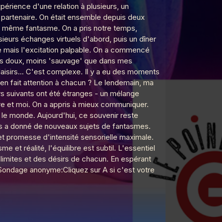
érience d'une relation à plusieurs, un
 partenaire. On était ensemble depuis deux
ce même fantasme. On a pris notre temps,
ieurs échanges virtuels d'abord, puis un dîner
ue mais l'excitation palpable. On a commencé
 plus doux, moins 'sauvage' que dans mes
laisirs... C'est complexe. Il y a eu des moments
ien fait attention à chacun ? Le lendemain, ma
rs suivants ont été étranges - un mélange
re et moi. On a appris à mieux communiquer.
le monde. Aujourd'hui, ce souvenir reste
ous a donné de nouveaux sujets de fantasmes.
e et promesse d'intensité sensorielle maximale.
 et réalité, l'équilibre est subtil. L'essentiel
 limites et des désirs de chacun. En espérant
G. Sondage anonyme:Cliquez sur A si c'est votre