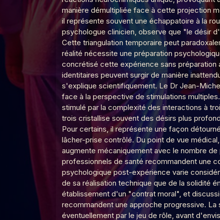
manière démultipliée face à cette projection
il représente souvent une échappatoire à la rou
psychologue clinicien, observe que "le désir d
Le Poing G
Le Point G! 2 Pendant le
Cette triangulation temporaire peut paradoxal
réalité nécessite une préparation psychologiq
concrétisé cette expérience sans préparation a
Le Poing G
Le Point G! 2 Domination
identitaires peuvent surgir de manière inattend
s'explique scientifiquement. Le Dr Jean-Miche
face à la perspective de stimulations multiple
stimulé par la complexité des interactions à tr
Le Poing G
Le Point G! 2 Le fantasme
trois cristallise souvent des désirs plus profo
Pour certains, il représente une façon détourné
lâcher-prise contrôlé. Du point de vue médical,
augmente mécaniquement avec le nombre de part
Le Poing G
Le Point G! 2 L'amour en 
professionnels de santé recommandent une com
psychologique post-expérience varie considéra
de sa réalisation technique que de la solidité é
Le Poing G
Le point G! 2 Le fantasme
établissement d'un "contrat moral", et discussi
recommandent une approche progressive. La s
éventuellement par le jeu de rôle, avant d'envi