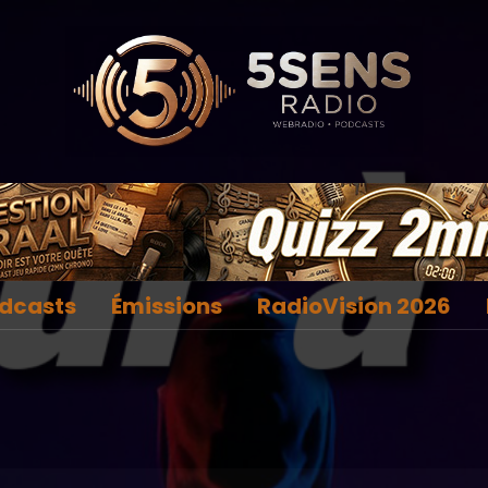
dcasts
Émissions
RadioVision 2026