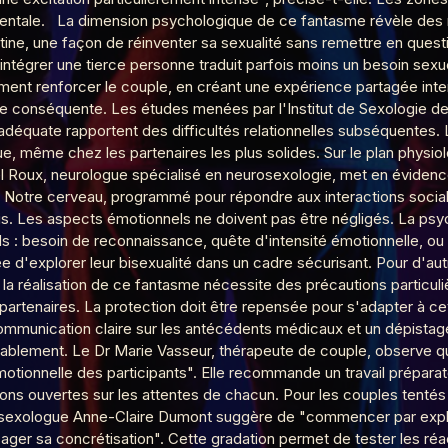
 mentale. La dimension psychologique de ce fantasme révèle des
tine, une façon de réinventer sa sexualité sans remettre en questi
'intégrer une tierce personne traduit parfois moins un besoin se
 sommeil
ement renforcer le couple, en créant une expérience partagée int
ue conséquente. Les études menées par l'Institut de Sexologie d
déquate rapportent des difficultés relationnelles subséquentes. La
 Soumission
ue, même chez les partenaires les plus solides. Sur le plan physio
l Roux, neurologue spécialisé en neurosexologie, met en évidenc
s. Notre cerveau, programmé pour répondre aux interactions social
ois. Les aspects émotionnels ne doivent pas être négligés. La psyc
 de l'inconnu(e)
nds : besoin de reconnaissance, quête d'intensité émotionnelle, ou 
e d'explorer leur bisexualité dans un cadre sécurisant. Pour d'au
 la réalisation de ce fantasme nécessite des précautions particuli
enaires. La protection doit être repensée pour s'adapter à cette
public
munication claire sur les antécédents médicaux et un dépistage 
blement. Le Dr Marie Vasseur, thérapeute de couple, observe que
motionnelle des participants". Elle recommande un travail préparatoi
 de la plage
ons ouvertes sur les attentes de chacun. Pour les couples tentés 
exologue Anne-Claire Dumont suggère de "commencer par explor
sager sa concrétisation". Cette gradation permet de tester les réa