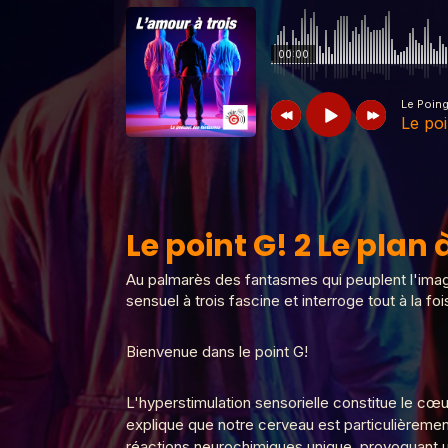
00:00
Le Poin
Le poi
Le Poing G
Le point G! 2 Le plan à 3
Le point G! 2 Le plan 
Le Poing G
Le Point G! 2 Un homme
Au palmarès des fantasmes qui peuplent l'imagi
sensuel à trois fascine et interroge tout à la
Bienvenue dans le point G!
Le Poing G
Le Point G! 2 Fantasme 
L'hyperstimulation sensorielle constitue le c
explique que notre cerveau est particulièremen
Le Poing G
Le point G! 2 Plaisirs mult
réactions neurochimiques unique, provoquant une