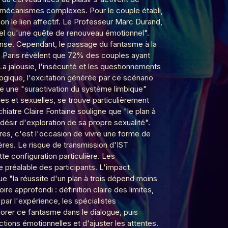
 mécanismes complexes. Pour le couple établi,
on le lien affectif. Le Professeur Marc Durand,
xuel qu'une quête de renouveau émotionnel".
ense. Cependant, le passage du fantasme à la
e Paris révèlent que 72% des couples ayant
 jalousie, l'insécurité et les questionnements
logique, l'excitation générée par ce scénario
e une "suractivation du système limbique"
es et sexuelles, se trouve particulièrement
hiatre Claire Fontaine souligne que "le plan à
désir d'exploration de sa propre sexualité".
tres, c'est l'occasion de vivre une forme de
ères. Le risque de transmission d'IST
 configuration particulière. Les
préalable des participants. L'impact
 "la réussite d'un plan à trois dépend moins
re approfondi : définition claire des limites,
par l'expérience, les spécialistes
er ce fantasme dans le dialogue, puis
ctions émotionnelles et d'ajuster les attentes.