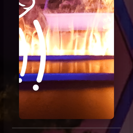
Le Poing G
Le Point G! La laliophilie
Le Poing G
Le Point G! 2 La sidérodromophilie
Le Poing G
Le Point G! La soceraphilie
Le Poing G
Le Point G! 2 La forniphilie
Le Poing G
Le Point G! 2 L’autoscopophilie
Le Poing G
Le Point G! 2 L’hypnophilie