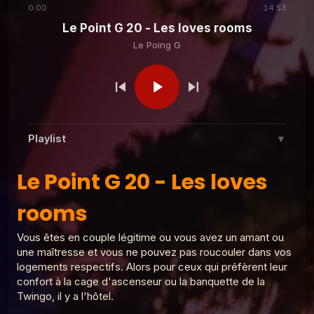
0:00
14:53
Le Point G 20 - Les loves rooms
Le Poing G
Le Poing G
Le Point G! 2 L'ergophilie
Le Poing G
Le Point G! L'alliumphilie
Playlist
▼
Le Poing G
Le Point G! 2 L'aulophilie
Le Point G 20 - Les loves rooms
Le Point G 20 - Les loves
1
Le Poing G
rooms
Le Point G! 2 Un homme, deux femmes
Le Poing G
2
Le Point G! 2 Fantasmer c'est tromper
Le Poing G
?
Vous êtes en couple légitime ou vous avez un amant ou
Le Point G! 2 Fantasme homos
une maîtresse et vous ne pouvez pas roucouler dans vos
3
Le Poing G
logements respectifs. Alors pour ceux qui préfèrent leur
Le Poing G
Le Point G! 2 Parler de ses fantasmes
confort à la cage d'ascenseur ou la banquette de la
Le point G! 2 Plaisirs multiples
4
Twingo, il y a l'hôtel.
Le Poing G