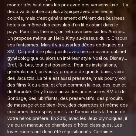
monter très haut dans les prix avec des versions luxe… La
Le Point G! 2 Parler de ses fantasmes
déco va du sobre au plus atypique avec des néons
21
Le Poing G
colorés, mais c’est généralement différent des business
hotels ou même des capsules d’un lit existant dans le
pays. Parmi les thèmes, on retrouve bien sûr les Animés.
Un propose même un Hello Kitty au-dessus du lit. Chacun
ses fantasmes. Mais il y a aussi les décos gothiques ou
SM. Ça peut être plus pointu avec une ambiance cabinet
gynécologique ou alors un intérieur style Noël ou Disney…
Bref, là- bas, tout est possible. Pour les installations,
généralement, on vous y propose de grands bains, voire
des Jacuzzis. La télé est aussi présente, mais pour y voir
des films X ou alors, et c’est commun là-bas, des jeux et
du Karaoké. On y trouve aussi des accessoires SM et de
Bondage, des lubrifiants, des préservatifs, des produits
de massage et de bien-être, des cigarettes et même des
costumes de cosplay pour faire l’amour dans la tenue de
votre héros préféré. En 2016, avec les Jeux olympiques, il
y a eu un manque de chambres d'hôtel classiques. Les
loves rooms ont donc été réquisitionnés. Certaines