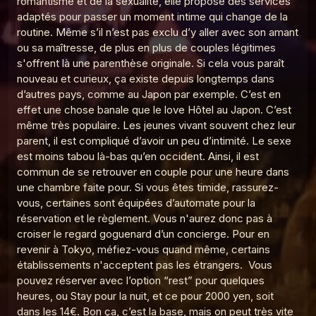
romantisme et de la sexualité, elle propose des services
adaptés pour passer un moment intime qui change de la
Le Point G! La soceraphilie
13
routine. Même s’il n’est pas exclu d’y aller avec son amant
Le Poing G
ou sa maîtresse, de plus en plus de couples légitimes
Le Point G! 2 La forniphilie
s'offrent là une parenthèse originale. Si cela vous paraît
14
Le Poing G
nouveau et curieux, ça existe depuis longtemps dans
d’autres pays, comme au Japon par exemple. C’est en
Le Point G! 2 L’autoscopophilie
15
effet une chose banale que le love Hôtel au Japon. C’est
Le Poing G
même très populaire. Les jeunes vivant souvent chez leur
Le Point G! 2 L’hypnophilie
parent, il est compliqué d’avoir un peu d’intimité. Le sexe
16
Le Poing G
est moins tabou là-bas qu’en occident. Ainsi, il est
commun de se retrouver en couple pour une heure dans
Le Point G! 2 L'ergophilie
17
une chambre faite pour. Si vous êtes timide, rassurez-
Le Poing G
vous, certaines sont équipées d’automate pour la
réservation et le règlement. Vous n'aurez donc pas à
Le Point G! L'alliumphilie
18
Le Poing G
croiser le regard goguenard d’un concierge. Pour en
revenir à Tokyo, méfiez-vous quand même, certains
Le Point G! 2 L'aulophilie
établissements n'acceptent pas les étrangers. Vous
19
Le Poing G
pouvez réserver avec l’option “rest” pour quelques
heures, ou Stay pour la nuit, et ce pour 2000 yen, soit
Le Point G! 2 Fantasmer c'est tromper ?
20
dans les 14€. Bon ça, c’est la base, mais on peut très vite
Le Poing G