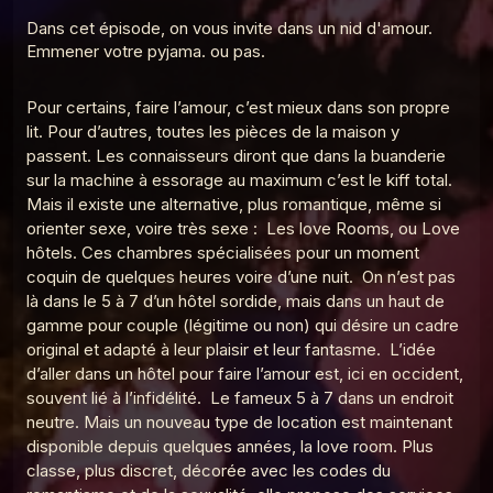
Le Point G! 2 Pendant le sommeil
Dans cet épisode, on vous invite dans un nid d'amour.
5
Le Poing G
Emmener votre pyjama. ou pas.
Le Point G! 2 Domination Soumission
6
Le Poing G
Pour certains, faire l’amour, c’est mieux dans son propre
lit. Pour d’autres, toutes les pièces de la maison y
Le point G! 2 Le plan à 3
passent. Les connaisseurs diront que dans la buanderie
7
Le Poing G
sur la machine à essorage au maximum c’est le kiff total.
Mais il existe une alternative, plus romantique, même si
Le Point G! 2 Le fantasme de l'inconnu(e)
8
orienter sexe, voire très sexe : Les love Rooms, ou Love
Le Poing G
hôtels. Ces chambres spécialisées pour un moment
Le Point G! 2 L'amour en public
coquin de quelques heures voire d’une nuit. On n’est pas
9
Le Poing G
là dans le 5 à 7 d’un hôtel sordide, mais dans un haut de
gamme pour couple (légitime ou non) qui désire un cadre
Le point G! 2 Le fantasme de la plage
10
original et adapté à leur plaisir et leur fantasme. L’idée
Le Poing G
d’aller dans un hôtel pour faire l’amour est, ici en occident,
Le Point G! La laliophilie
souvent lié à l’infidélité. Le fameux 5 à 7 dans un endroit
11
Le Poing G
neutre. Mais un nouveau type de location est maintenant
disponible depuis quelques années, la love room. Plus
Le Point G! 2 La sidérodromophilie
classe, plus discret, décorée avec les codes du
12
Le Poing G