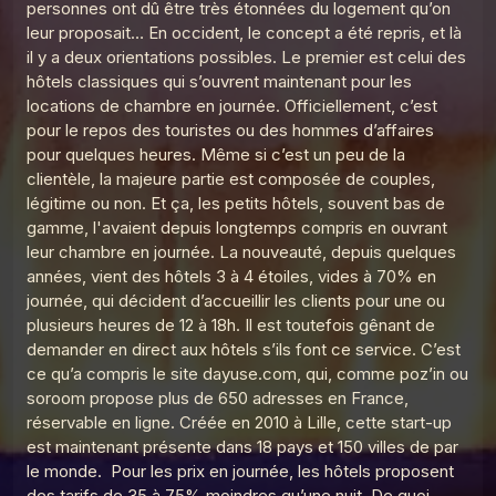
personnes ont dû être très étonnées du logement qu’on
leur proposait… En occident, le concept a été repris, et là
il y a deux orientations possibles. Le premier est celui des
hôtels classiques qui s’ouvrent maintenant pour les
locations de chambre en journée. Officiellement, c’est
pour le repos des touristes ou des hommes d’affaires
pour quelques heures. Même si c’est un peu de la
clientèle, la majeure partie est composée de couples,
légitime ou non. Et ça, les petits hôtels, souvent bas de
gamme, l'avaient depuis longtemps compris en ouvrant
leur chambre en journée. La nouveauté, depuis quelques
années, vient des hôtels 3 à 4 étoiles, vides à 70% en
journée, qui décident d’accueillir les clients pour une ou
plusieurs heures de 12 à 18h. Il est toutefois gênant de
demander en direct aux hôtels s’ils font ce service. C’est
ce qu’a compris le site dayuse.com, qui, comme poz’in ou
soroom propose plus de 650 adresses en France,
réservable en ligne. Créée en 2010 à Lille, cette start-up
est maintenant présente dans 18 pays et 150 villes de par
le monde. Pour les prix en journée, les hôtels proposent
des tarifs de 35 à 75% moindres qu’une nuit. De quoi