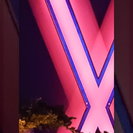
Le Poing G
Le Point G 20 - Les loves rooms
Le Poing G
Le Point G 20 - Les loves rooms
Le Poing G
Le Point G! 2 Un homme, deux
femmes
Le Poing G
Le Point G! 2 Fantasme homos
Le Poing G
Le point G! 2 Plaisirs multiples
Le Poing G
Le Point G! 2 Pendant le sommeil