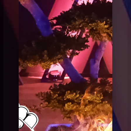
Le Poing G
Le Point G! 2 Domination Soumission
Le Poing G
Le point G! 2 Le plan à 3
Le Poing G
Le Point G! 2 Le fantasme de
l'inconnu(e)
Le Poing G
Le Point G! 2 L'amour en public
Le Poing G
Le point G! 2 Le fantasme de la plage