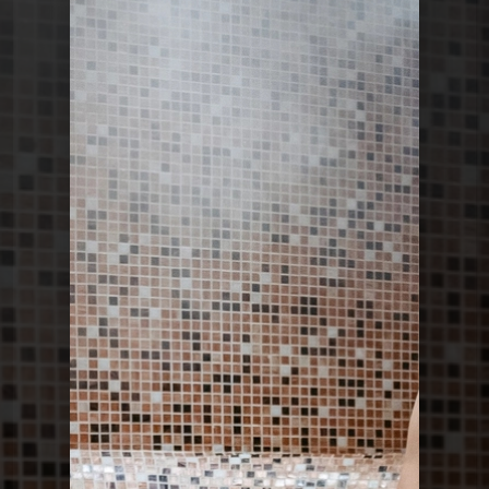
Le Poing G
Le Point G 22 - Les saunas
Le Poing G
Le Point G 22 - Les saunas
Le Poing G
Le Point G! 2 Un homme, deux
femmes
Le Poing G
Le Point G! 2 Fantasme homos
Le Poing G
Le point G! 2 Plaisirs multiples
Le Poing G
Le Point G! 2 Pendant le sommeil