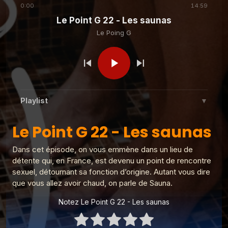
0:00
14:59
Le Point G 22 - Les saunas
Le Poing G
Le Poing G
Le Point G! 2 L'ergophilie
Le Poing G
Le Point G! L'alliumphilie
Playlist
▼
Le Poing G
Le Point G! 2 L'aulophilie
Le Point G 22 - Les saunas
Le Point G 22 - Les saunas
1
Le Poing G
Dans cet épisode, on vous emmène dans un lieu de
Le Point G! 2 Un homme, deux femmes
Le Poing G
2
Le Point G! 2 Fantasmer c'est tromper
Le Poing G
détente qui, en France, est devenu un point de rencontre
?
sexuel, détournant sa fonction d’origine. Autant vous dire
Le Point G! 2 Fantasme homos
que vous allez avoir chaud, on parle de Sauna.
3
Le Poing G
Le Poing G
Notez Le Point G 22 - Les saunas
Le Point G! 2 Parler de ses fantasmes
Le point G! 2 Plaisirs multiples
4
Le Poing G