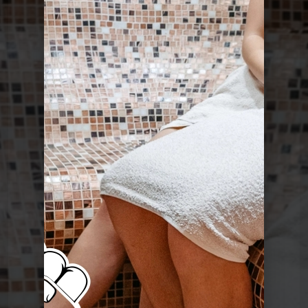
Le Poing G
Le Point G! 2 Domination Soumission
Le Poing G
Le point G! 2 Le plan à 3
Le Poing G
Le Point G! 2 Le fantasme de
l'inconnu(e)
Le Poing G
Le Point G! 2 L'amour en public
Le Poing G
Le point G! 2 Le fantasme de la plage