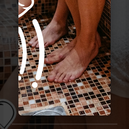
Le Poing G
Le Point G! La laliophilie
Le Poing G
Le Point G! 2 La sidérodromophilie
Le Poing G
Le Point G! La soceraphilie
Le Poing G
Le Point G! 2 La forniphilie
Le Poing G
Le Point G! 2 L’autoscopophilie
Le Poing G
Le Point G! 2 L’hypnophilie