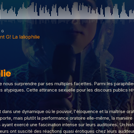
g G
nt G! La laliophilie
lie
, deux femmes
nous surprendre par ses multiples facettes. Parmi les paraphilies 
es atypiques. Cette attirance sexuelle pour les discours publics ré
homos
it dans une dynamique où le pouvoir, l'éloquence et la maîtrise or
porte, mais plutôt la performance oratoire elle-même, la manière d
yant exercé une fascination intense sur leurs auditoires. Un histo
iples
teurs ont suscité des réactions quasi érotiques chez leurs auditeur