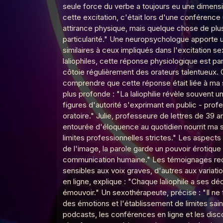
seule force du verbe a toujours eu une dimensi
cette excitation, c'était lors d'une conférence u
attirance physique, mais quelque chose de plus
Le Poing G
Le Point G! 2 Pendant le
particularité." Une neuropsychologue apporte u
similaires à ceux impliqués dans l'excitation s
laliophiles, cette réponse physiologique est p
côtoie régulièrement des orateurs talentueux. 
Le Poing G
Le Point G! 2 Domination
comprendre que cette réponse était liée à ma s
plus profonde : "La laliophilie révèle souvent u
figures d'autorité s'exprimant en public - prof
Le Poing G
Le point G! 2 Le plan à 3
oratoire." Julie, professeure de lettres de 39 
entourée d'éloquence au quotidien nourrit ma se
limites professionnelles strictes." Les aspects
de l'image, la parole garde un pouvoir érotique
Le Poing G
Le Point G! 2 Le fantasme
communication humaine." Les témoignages recuei
sensibles aux voix graves, d'autres aux variat
en ligne, explique : "Chaque laliophile a ses dé
émouvoir." Un sexothérapeute, précise : "Il ne 
Le Poing G
Le Point G! 2 L'amour en 
des émotions et l'établissement de limites sa
podcasts, les conférences en ligne et les disco