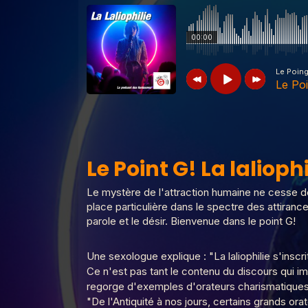
00:00
Le Poin
Le Poi
Le Poing G
Le Point G! La laliophilie
Le Point G! La laliophi
Le Poing G
Le Point G! 2 Un homme
Le mystère de l'attraction humaine ne cesse de 
place particulière dans le spectre des attiranc
parole et le désir. Bienvenue dans le point G!
Le Poing G
Le Point G! 2 Fantasme 
Une sexologue explique : "La laliophilie s'inscr
Ce n'est pas tant le contenu du discours qui im
regorge d'exemples d'orateurs charismatiques a
Le Poing G
Le point G! 2 Plaisirs mult
"De l'Antiquité à nos jours, certains grands ora