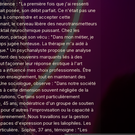
ence : "La première fois que j'ai ressenti
tait posée, son débit parfait. Ce n'était pas une
mps à comprendre et accepter cette
enant, le cerveau libère des neurotransmetteurs
cktail neurochimique puissant. Chez les
tion, partage son vécu : "Dans mon métier, je
mps jugée honteuse. La thérapie m'a aidé à
rique." Un psychanalyste propose une analyse
ortent des souvenirs marquants liés à des
ut façonner leur réponse érotique à l'art
cs a influencé mes choix professionnels. Être
s mon enseignement, tout en maintenant des
s. Une sociologue, observe : "Dans notre société
les à cette dimension souvent négligée de la
tations. Certains sont particulièrement
e, 45 ans, modératrice d'un groupe de soutien
 pour d'autres l'improvisation ou la capacité à
sereinement. Nous travaillons sur la gestion
aces d'expression pour les laliophiles. Les
rticulière. Sophie, 37 ans, témoigne : "Les