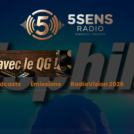
dcasts
Émissions
RadioVision 2026