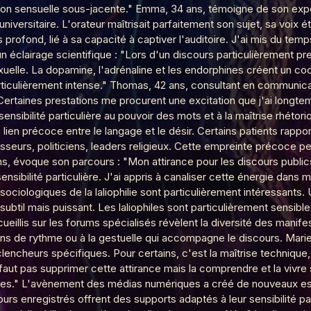
on sensuelle sous-jacente." Emma, 34 ans, témoigne de son expéri
niversitaire. L'orateur maîtrisait parfaitement son sujet, sa voix é
 profond, lié à sa capacité à captiver l'auditoire. J'ai mis du te
 sommeil
n éclairage scientifique : "Lors d'un discours particulièrement pr
exuelle. La dopamine, l'adrénaline et les endorphines créent un co
articulièrement intense." Thomas, 42 ans, consultant en communica
Certaines prestations me procurent une excitation que j'ai longte
 Soumission
ensibilité particulière au pouvoir des mots et à la maîtrise rhéto
n lien précoce entre le langage et le désir. Certains patients rapp
esseurs, politiciens, leaders religieux. Cette empreinte précoce pe
ans, évoque son parcours : "Mon attirance pour les discours publi
nsibilité particulière. J'ai appris à canaliser cette énergie dan
 sociologiques de la laliophilie sont particulièrement intéressant
 subtil mais puissant. Les laliophiles sont particulièrement sensib
 de l'inconnu(e)
llis sur les forums spécialisés révèlent la diversité des manifes
ions de rythme ou à la gestuelle qui accompagne le discours. Mari
clencheurs spécifiques. Pour certains, c'est la maîtrise technique,
faut pas supprimer cette attirance mais la comprendre et la vivre 
public
ines." L'avènement des médias numériques a créé de nouveaux esp
urs enregistrés offrent des supports adaptés à leur sensibilité pa