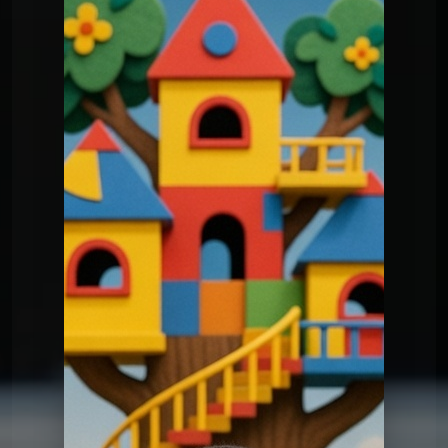
Le QG
Le QG du 03 03 2026
Le QG
Le QG du 03 03 2026
Le QG
Le QG du 12 05 2026
Le QG
Le QG du 28 04 2026
Le QG
Le QG du 14 04 2026
Le QG
Le QG du 31 03 2026