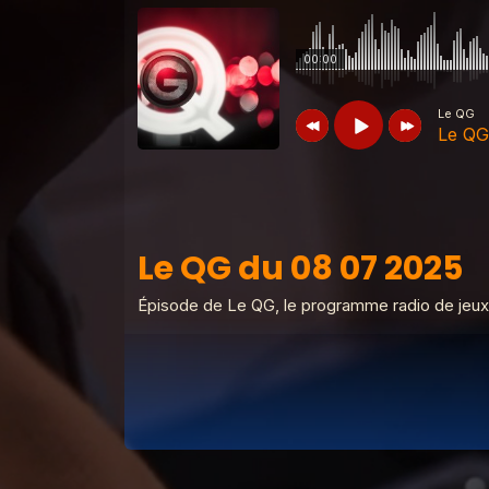
00:00
Le QG
Le QG
Le QG
Le QG du 08 07 2025
Le QG du 08 07 2025
Le QG
Le QG du 12 05 2026
Épisode de Le QG, le programme radio de jeux
Le QG
Le QG du 28 04 2026
Le QG
Le QG du 14 04 2026