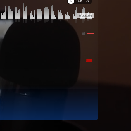
1x
1.5x
2x
01:00:04