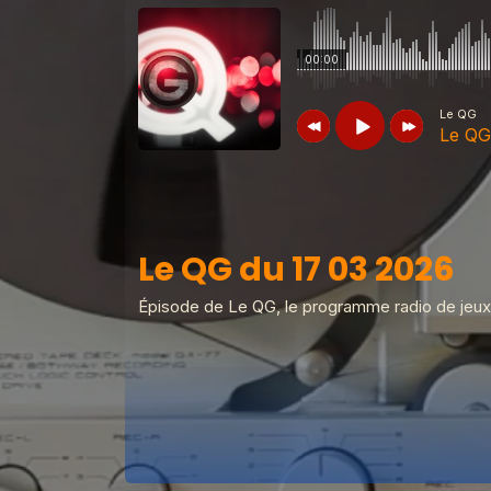
00:00
Le QG
Le QG
Le QG
Le QG du 17 03 2026
Le QG du 17 03 2026
Le QG
Le QG du 12 05 2026
Épisode de Le QG, le programme radio de jeux
Le QG
Le QG du 28 04 2026
Le QG
Le QG du 14 04 2026