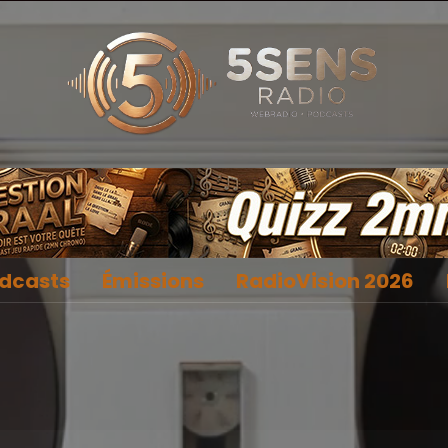
dcasts
Émissions
RadioVision 2026