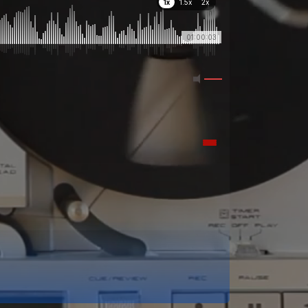
1x
1.5x
2x
01:00:03