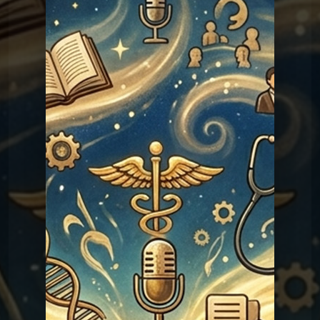
Les réponses du Graal
Graal 114 - Le yéti existe-t-il ?
Les réponses du
Graal 114 - Le yéti existe-
t-il ?
Graal
Les réponses du
Graal 99 - Tromper
'légalement' ?
Graal
Les réponses du Graal
Graal 98 - Adèle H ?
Les réponses du
Graal 97 - La croix de
prunier ?
Graal
Les réponses du
Graal 96 - Verlaine a-t-il tué