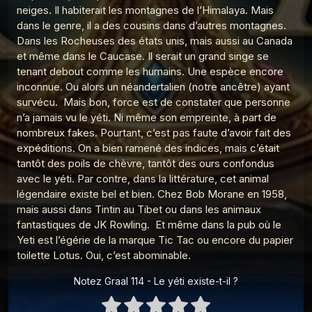
neiges. Il habiterait les montagnes de l’Himalaya. Mais
Graal 96 - Verlaine a-t-il tué Rimbaud ?
5
dans le genre, il a des cousins dans d’autres montagnes.
Les réponses du Graal
Dans les Rocheuses des états unis, mais aussi au Canada
Graal 94 - Amour sans sexe ?
et même dans le Caucase. Il serait un grand singe se
6
Les réponses du Graal
tenant debout comme les humains. Une espèce encore
inconnue. Ou alors un néandertalien (notre ancêtre) ayant
Graal 93 - Sodome et Gomorrhe ?
7
survécu. Mais bon, force est de constater que personne
Les réponses du Graal
n’a jamais vu le yéti. Ni même son empreinte, à part de
Graal 92 - Noé a-t-il existé ?
nombreux fakes. Pourtant, c’est pas faute d’avoir fait des
8
Les réponses du Graal
expéditions. On a bien ramené des indices, mais c’était
tantôt des poils de chèvre, tantôt des ours confondus
Graal 91 - Adam, Eve et le sexe
avec le yéti. Par contre, dans la littérature, cet animal
9
Les réponses du Graal
légendaire existe bel et bien. Chez Bob Morane en 1958,
mais aussi dans Tintin au Tibet ou dans les animaux
Graal 163 - La peur de l'avion
10
fantastiques de JK Rowling. Et même dans la pub où le
Les réponses du Graal
Yeti est l’égérie de la marque Tic Tac ou encore du papier
Graal 162 - Pleurer de joie
toilette Lotus. Oui, c’est abominable.
11
Les réponses du Graal
Notez Graal 114 - Le yéti existe-t-il ?
Graal 161 - Le monkey-barring
12
Les réponses du Graal