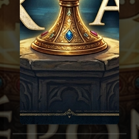
Les réponses du Graal
Graal 162 - Pleurer de
joie
Les réponses du
Graal 161 - Le monkey-
barring
Graal
Les réponses du
Graal 159 - Le petit
déjeuner
Graal
Les réponses du
Graal 149 - Intelligence
Artificielle
Graal
Les réponses du
Graal 142 - Nourrir son
chat
Graal
Les réponses du
Graal 141 - L'île Saint-