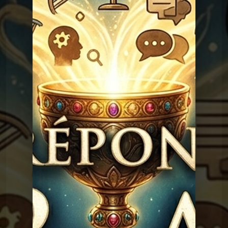
Rimbaud ?
Graal
Les réponses du
Graal 94 - Amour sans
sexe ?
Graal
Les réponses du
Graal 93 - Sodome et
Gomorrhe ?
Graal
Les réponses du
Graal 92 - Noé a-t-il
existé ?
Graal
Les réponses du
Graal 91 - Adam, Eve et le
sexe
Graal
Les réponses du
Graal 163 - La peur de
l'avion
Graal