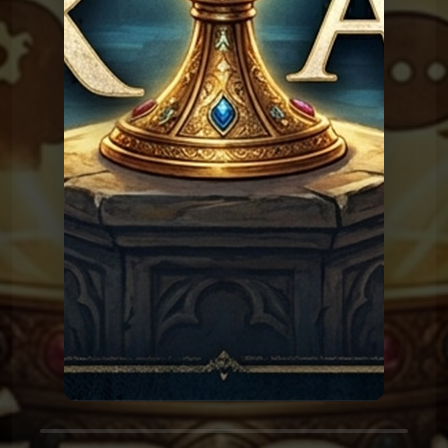
Les réponses du Graal
Graal 162 - Pleurer de
joie
Les réponses du
Graal 161 - Le monkey-
barring
Graal
Les réponses du
Graal 159 - Le petit
déjeuner
Graal
Les réponses du
Graal 149 - Intelligence
Artificielle
Graal
Les réponses du
Graal 142 - Nourrir son
chat
Graal
Les réponses du
Graal 141 - L'île Saint-