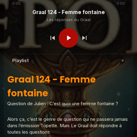
Aubin ?
Graal
0:00
0:00
Graal 124 - Femme fontaine
Les réponses du
Graal 140 - Place de la
Les réponses du Graal
Laiterie
Graal
Les réponses du
Graal 139 - Ma mère préfère
mon frère ?
Graal
Playlist
▼
Les réponses du Graal
Graal 138 - Gros mots
Graal 124 - Femme fontaine
Graal 124 - Femme
1
Les réponses du Graal
fontaine
Graal 99 - Tromper 'légalement' ?
Les réponses du
2
Graal 137 - Place de la
Les réponses du Graal
rochefoucauld
Graal
Question de Julien : C’est quoi une femme fontaine ?
Graal 98 - Adèle H ?
3
Les réponses du Graal
Les réponses du Graal
Graal 136 - Je suis
Alors ça, c’est le genre de question qui ne passera jamais
fatigué
Graal 97 - La croix de prunier ?
dans l’émission Topette. Mais Le Graal doit répondre à
4
Les réponses du Graal
toutes les questions