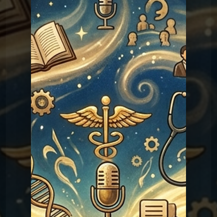
Les réponses du Graal
Graal 124 - Femme fontaine
Les réponses du
Graal 124 - Femme
fontaine
Graal
Les réponses du
Graal 99 - Tromper
'légalement' ?
Graal
Les réponses du Graal
Graal 98 - Adèle H ?
Les réponses du
Graal 97 - La croix de
prunier ?
Graal
Les réponses du
Graal 96 - Verlaine a-t-il tué