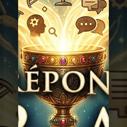
Rimbaud ?
Graal
Les réponses du
Graal 94 - Amour sans
sexe ?
Graal
Les réponses du
Graal 93 - Sodome et
Gomorrhe ?
Graal
Les réponses du
Graal 92 - Noé a-t-il
existé ?
Graal
Les réponses du
Graal 91 - Adam, Eve et le
sexe
Graal
Les réponses du
Graal 163 - La peur de
l'avion
Graal