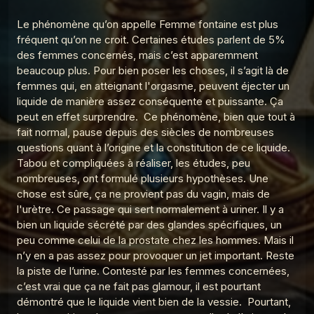
Graal 96 - Verlaine a-t-il tué Rimbaud ?
5
Le phénomène qu’on appelle Femme fontaine est plus
Les réponses du Graal
fréquent qu’on ne croit. Certaines études parlent de 5%
Graal 94 - Amour sans sexe ?
des femmes concernés, mais c’est apparemment
6
Les réponses du Graal
beaucoup plus. Pour bien poser les choses, il s’agit là de
femmes qui, en atteignant l'orgasme, peuvent éjecter un
Graal 93 - Sodome et Gomorrhe ?
7
liquide de manière assez conséquente et puissante. Ça
Les réponses du Graal
peut en effet surprendre. Ce phénomène, bien que tout à
fait normal, pause depuis des siècles de nombreuses
Graal 92 - Noé a-t-il existé ?
8
Les réponses du Graal
questions quant à l’origine et la constitution de ce liquide.
Tabou et compliquées à réaliser, les études, peu
Graal 91 - Adam, Eve et le sexe
nombreuses, ont formulé plusieurs hypothèses. Une
9
Les réponses du Graal
chose est sûre, ça ne provient pas du vagin, mais de
l'urètre. Ce passage qui sert normalement à uriner. Il y a
Graal 163 - La peur de l'avion
10
bien un liquide sécrété par des glandes spécifiques, un
Les réponses du Graal
peu comme celui de la prostate chez les hommes. Mais il
Graal 162 - Pleurer de joie
n’y en a pas assez pour provoquer un jet important. Reste
11
Les réponses du Graal
la piste de l’urine. Contesté par les femmes concernées,
c’est vrai que ça ne fait pas glamour, il est pourtant
Graal 161 - Le monkey-barring
12
démontré que le liquide vient bien de la vessie. Pourtant,
Les réponses du Graal