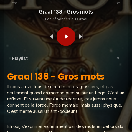
Aubin ?
Graal
0:00
0:00
Graal 138 - Gros mots
Les réponses du
Graal 140 - Place de la
Les réponses du Graal
Laiterie
Graal
Les réponses du
Graal 139 - Ma mère préfère
mon frère ?
Graal
Playlist
▼
Les réponses du
Graal 137 - Place de la
Graal 138 - Gros mots
rochefoucauld
Graal
Graal 138 - Gros mots
1
Les réponses du Graal
Il nous arrive tous de dire des mots grossiers, et pas
Graal 99 - Tromper 'légalement' ?
Les réponses du Graal
2
Graal 136 - Je suis
seulement quand on marche pied nu sur un Lego. C’est un
Les réponses du Graal
fatigué
réflexe. Et suivant une étude récente, ces jurons nous
Graal 98 - Adèle H ?
donnent de la force. Force mentale, mais aussi physique.
3
Les réponses du Graal
C’est même aussi un anti-douleur !
Graal 97 - La croix de prunier ?
4
Eh oui, s’exprimer violemment par des mots en dehors du
Les réponses du Graal