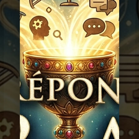
Rimbaud ?
Graal
Les réponses du
Graal 94 - Amour sans
sexe ?
Graal
Les réponses du
Graal 93 - Sodome et
Gomorrhe ?
Graal
Les réponses du
Graal 92 - Noé a-t-il
existé ?
Graal
Les réponses du
Graal 91 - Adam, Eve et le
sexe
Graal
Les réponses du
Graal 163 - La peur de
l'avion
Graal