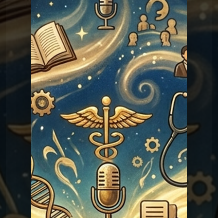
Les réponses du Graal
Graal 138 - Gros mots
Les réponses du Graal
Graal 138 - Gros mots
Les réponses du
Graal 99 - Tromper
'légalement' ?
Graal
Les réponses du Graal
Graal 98 - Adèle H ?
Les réponses du
Graal 97 - La croix de
prunier ?
Graal
Les réponses du
Graal 96 - Verlaine a-t-il tué