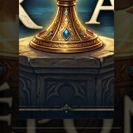
Les réponses du Graal
Graal 162 - Pleurer de
joie
Les réponses du
Graal 161 - Le monkey-
barring
Graal
Les réponses du
Graal 159 - Le petit
déjeuner
Graal
Les réponses du
Graal 149 - Intelligence
Artificielle
Graal
Les réponses du
Graal 142 - Nourrir son
chat
Graal
Les réponses du
Graal 141 - L'île Saint-