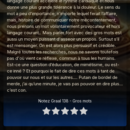
langage courant accélère le rythme cardiaque et nous
Graal 96 - Verlaine a-t-il tué Rimbaud ?
donne une plus grande tolérance à la douleur. Le sens du
5
Les réponses du Graal
mot a peu d’importance, n’importe lequel ferait l’affaire,
mais, histoire de communiquer notre mécontentement,
Graal 94 - Amour sans sexe ?
6
nous prenons un mot volontairement provocateur et hors
Les réponses du Graal
langage courant.. Mais parler fort avec des gros mots est
Graal 93 - Sodome et Gomorrhe ?
aussi un moyen puissant d'asseoir un propos. Surtout s’il
7
Les réponses du Graal
est mensonger. On est alors plus persuasif et crédible.
Malgré toutes les recherches, nous ne savons toutefois
Graal 92 - Noé a-t-il existé ?
8
pas d'où vient ce réflexe, commun à tous les humains.
Les réponses du Graal
Est-ce une question d’éducation, de mimétisme, ou est-
ce inné ? Et pourquoi le fait de dire ces mots à tant de
Graal 91 - Adam, Eve et le sexe
9
Les réponses du Graal
pouvoir sur nous et sur les autres…. Putain de bordel de
merde, j’ai qu’une minute, je vais pas pouvoir en dire plus…
Graal 163 - La peur de l'avion
c’est con.
10
Les réponses du Graal
Notez Graal 138 - Gros mots
Graal 162 - Pleurer de joie
11
Les réponses du Graal
Graal 161 - Le monkey-barring
12
Les réponses du Graal