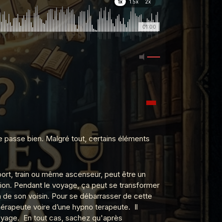
1x
1.5x
2x
01:00
e passe bien. Malgré tout, certains éléments
port, train ou même ascenseur, peut être un
ion. Pendant le voyage, ça peut se transformer
n de son voisin. Pour se débarrasser de cette
érapeute voire d’une hypno terapeute. Il
oyage. En tout cas, sachez qu'après