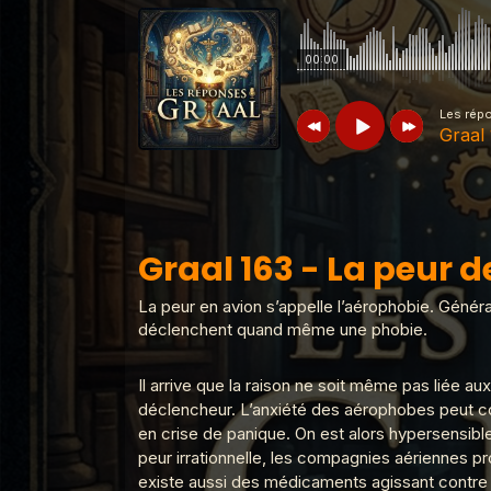
00:00
Les rép
Graal 
Les réponses du Graal
Graal 163 -
Graal 163 - La peur d
Les réponses du Graal
Graal 99 -
La peur en avion s’appelle l’aérophobie. Génér
déclenchent quand même une phobie.
Il arrive que la raison ne soit même pas liée 
Les réponses du Graal
Graal 98 -
déclencheur. L’anxiété des aérophobes peut co
en crise de panique. On est alors hypersensibl
peur irrationnelle, les compagnies aériennes p
Les réponses du Graal
Graal 97 - 
existe aussi des médicaments agissant contre 