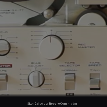
Site réalisé par
RepereCom
·
adm