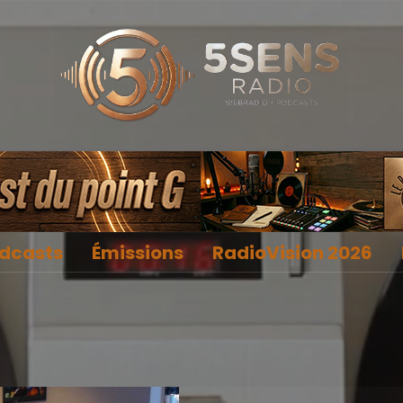
dcasts
Émissions
RadioVision 2026