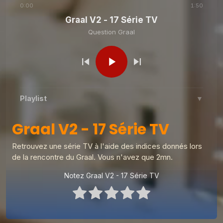
0:00
1:50
Graal V2 - 17 Série TV
Question Graal
Question Graal
Graal V2 - 84 série
Question Graal
Graal V2 - 83 musique
Playlist
▼
Question Graal
Graal V2 - 82 film
Graal V2 - 17 Série TV
Graal V2 - 17 Série TV
1
Question Graal
Retrouvez une série TV à l'aide des indices donnés lors
Graal V2 - 99 musique
2
Question Graal
de la rencontre du Graal. Vous n'avez que 2mn.
Question Graal
Graal V2 - 81 musique
Graal V2 - 98 musique
Notez Graal V2 - 17 Série TV
3
Question Graal
Question Graal
Graal V2 - 80 serie
Graal V2 - 97 musique
4
Question Graal