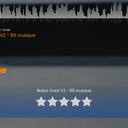
n Graal
 V2 - 99 musique
ue
ue
ue
Notez Graal V2 - 99 musique
ue
ue