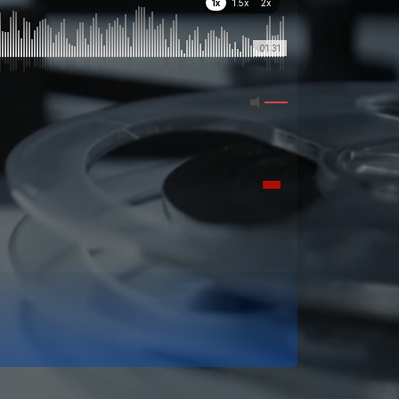
1x
1.5x
2x
01:31