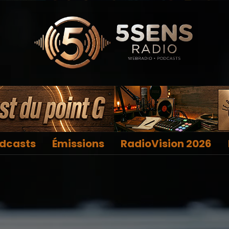
dcasts
Émissions
RadioVision 2026