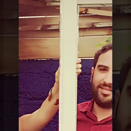
RadioVision 2026
11 Lo - Tout bas
RadioVision 2026
01 Max Van Ker - Another Day
RadioVision 2026
02 Skir Laïka - La beau aime
RadioVision 2026
03 Sasha Louise - Rotten
RadioVision 2026
04 65 ground - Living of
Anger