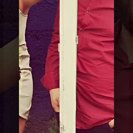
RadioVision 2026
05 Mystique Reggae - Ngano
RadioVision
06 Nina Williams - Red Light,
Green Light
2026
RadioVision 2026
07 Le ploum - Mr parfait
RadioVision 2026
08 Ava Gratia - Traffic light
RadioVision 2026
09 Lela Meskhi - Dans le
silence
RadioVision 2026
10 TME - The fall