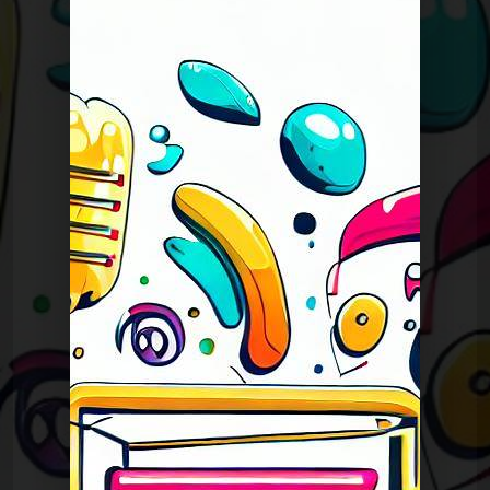
Spéciales
noel 2015 tonics live v2
Spéciales
noel 2015 tonics live v2
Spéciales
Sososhow 14 octobre 2015
Spéciales
Sososhow 17 juin 2016
Spéciales
Nouvel An 2018
Spéciales
Nouvel An 2015