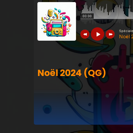
00:00
Spécial
Noël 
Spéciales
Noël 2024 (QG)
Noël 2024 (QG)
Spéciales
Sososhow 14 octobre 2015
Spéciales
Sososhow 17 juin 2016
Spéciales
Nouvel An 2018