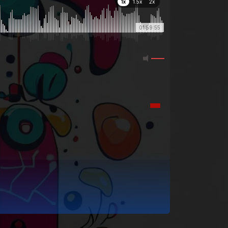
1x
1.5x
2x
01:59:55