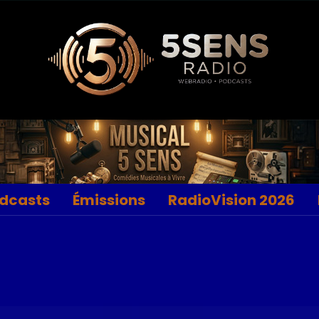
dcasts
Émissions
RadioVision 2026