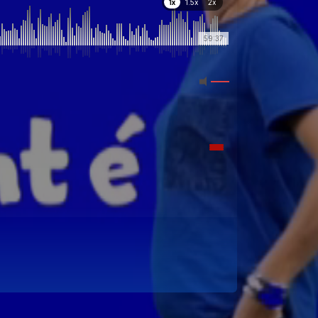
1x
1.5x
2x
59:37