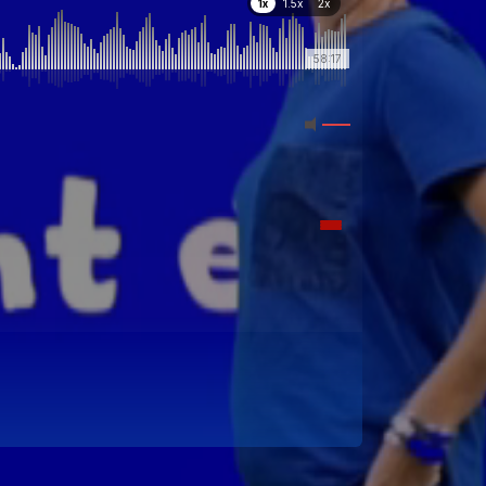
1x
1.5x
2x
58:17