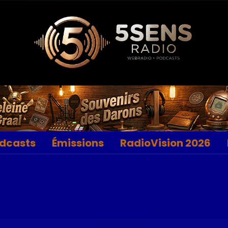
dcasts
Émissions
RadioVision 2026