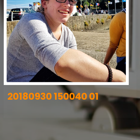
20180930 150040 01