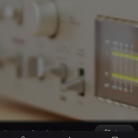
Partager
Site réalisé par
RepereCom
·
adm