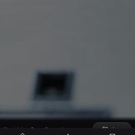
Partager
Site réalisé par
RepereCom
·
adm