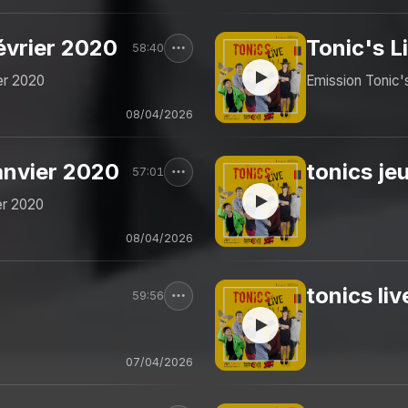
février 2020
Tonic's L
58:40
er 2020
Emission Tonic'
08/04/2026
janvier 2020
tonics je
57:01
er 2020
08/04/2026
tonics liv
59:56
07/04/2026