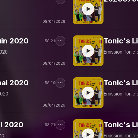
08/04/2026
uin 2020
Tonic's L
58:21
2020
Emission Tonic's
08/04/2026
mai 2020
Tonic's L
58:19
2020
Emission Tonic'
08/04/2026
ai 2020
Tonic's L
58:21
020
Emission Tonic's