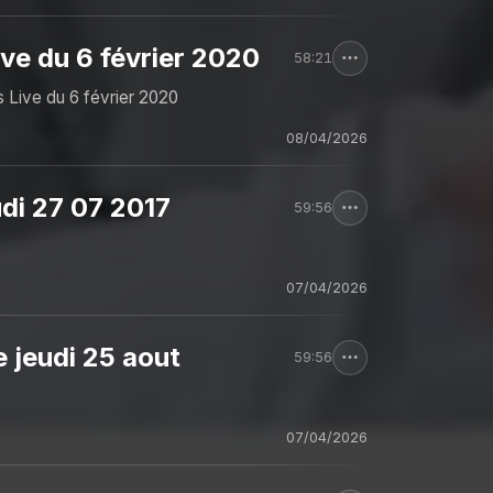
ive du 6 février 2020
58:21
s Live du 6 février 2020
08/04/2026
udi 27 07 2017
59:56
07/04/2026
e jeudi 25 aout
59:56
07/04/2026