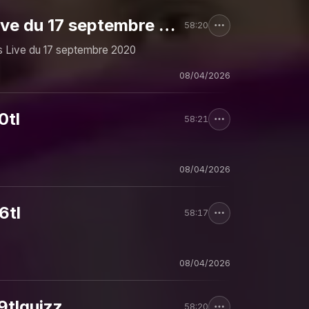
Tonic's Live du 17 septembre 2020
58:20
s Live du 17 septembre 2020
08/04/2026
0tl
58:21
08/04/2026
6tl
58:17
08/04/2026
tlquizz
58:20