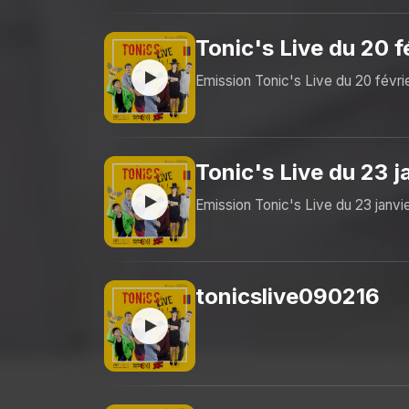
Tonic's Live du 20 
Emission Tonic's Live du 20 févri
Tonic's Live du 23 
Emission Tonic's Live du 23 janvi
tonicslive090216