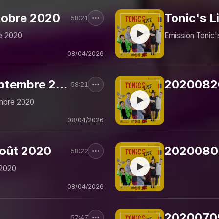
ctobre 2020
58:21
re 2020
Emission Tonic'
08/04/2026
Tonic's Live du 3 septembre 2020
2020082
58:21
embre 2020
08/04/2026
août 2020
2020080
58:22
 2020
08/04/2026
20200709
57:47