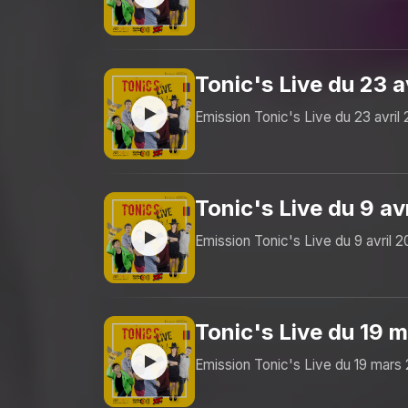
Tonic's Live du 23 a
Emission Tonic's Live du 23 avril
Tonic's Live du 9 av
Emission Tonic's Live du 9 avril 
Tonic's Live du 19 
Emission Tonic's Live du 19 mars