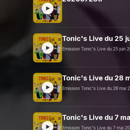
Tonic's Live du 25 j
Emission Tonic's Live du 25 juin 
Tonic's Live du 28 
Emission Tonic's Live du 28 mai 
Tonic's Live du 7 m
Emission Tonic's Live du 7 mai 2