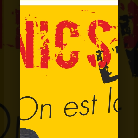
Tonic's Live
Tonic's Live du 10 décembre 2020
Tonic's Live
Tonic's Live du 10 décembre 2020
Tonic's Live
tonics live jeudi 28 juillet
Tonic's Live
tonics live jeudi 27 juillet
Tonic's Live
tonics live jeudi 25 aout
Tonic's Live
tonics live jeudi 24 aout