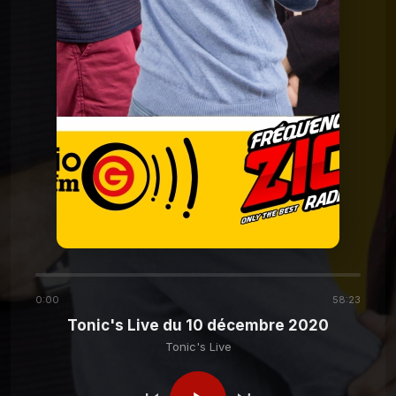
Tonic's Live
tonics jeudi 27 07 2017
Tonic's Live
tonics jeudi 13 07 2017
Tonic's Live
tonics jeudi 13d 07 2017
Tonic's Live
tonics jeudi 13c 07 2017
0:00
58:23
Tonic's Live
tonics jeudi 13b 07 2017
Tonic's Live du 10 décembre 2020
Tonic's Live
Tonic's Live
Tonic's Live du 23 octobre 2017