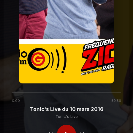
Tonic's Live
tonics jeudi 27 07 2017
Tonic's Live
tonics jeudi 13 07 2017
Tonic's Live
tonics jeudi 13d 07 2017
Tonic's Live
tonics jeudi 13c 07 2017
0:00
59:56
Tonic's Live
tonics jeudi 13b 07 2017
Tonic's Live du 10 mars 2016
Tonic's Live
Tonic's Live
Tonic's Live du 23 octobre 2017