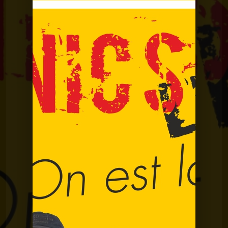
Tonic's Live
Tonic's Live du 14 janvier 2016
Tonic's Live
Tonic's Live du 14 janvier 2016
Tonic's Live
tonics live jeudi 28 juillet
Tonic's Live
tonics live jeudi 27 juillet
Tonic's Live
tonics live jeudi 25 aout
Tonic's Live
tonics live jeudi 24 aout