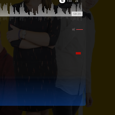
1x
1.5x
2x
58:29