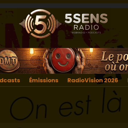
dcasts
Émissions
RadioVision 2026