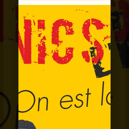
Tonic's Live
Tonic's Live du 17 mai 2018
Tonic's Live
Tonic's Live du 17 mai 2018
Tonic's Live
tonics live jeudi 28 juillet
Tonic's Live
tonics live jeudi 27 juillet
Tonic's Live
tonics live jeudi 25 aout
Tonic's Live
tonics live jeudi 24 aout