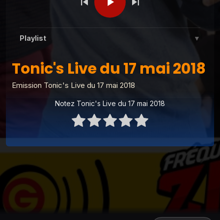
Tonic's Live
Tonic's Live du 5 octobre 2017
Playlist
▼
Tonic's Live du 17 mai 2018
Tonic's Live du 17 mai 2018
1
Tonic's Live
Tonic's Live
tonicslive090216
Emission Tonic's Live du 17 mai 2018
tonics live jeudi 28 juillet
2
Tonic's Live
Notez Tonic's Live du 17 mai 2018
tonics live jeudi 27 juillet
Tonic's Live
Tonic's Live du 10 décembre 2020
3
Tonic's Live
tonics live jeudi 25 aout
4
Tonic's Live
Tonic's Live
Tonic's Live du 26 novembre 2020
tonics live jeudi 24 aout
5
Tonic's Live
Tonic's Live
Tonic's Live du 12 novembre 2020
tonics live jeudi 13 juillet
6
Tonic's Live