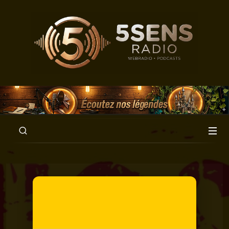
00:00
58:41