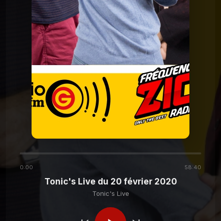
Tonic's Live
tonics jeudi 27 07 2017
Tonic's Live
tonics jeudi 13 07 2017
Tonic's Live
tonics jeudi 13d 07 2017
Tonic's Live
tonics jeudi 13c 07 2017
0:00
58:40
Tonic's Live
tonics jeudi 13b 07 2017
Tonic's Live du 20 février 2020
Tonic's Live
Tonic's Live
Tonic's Live du 23 octobre 2017