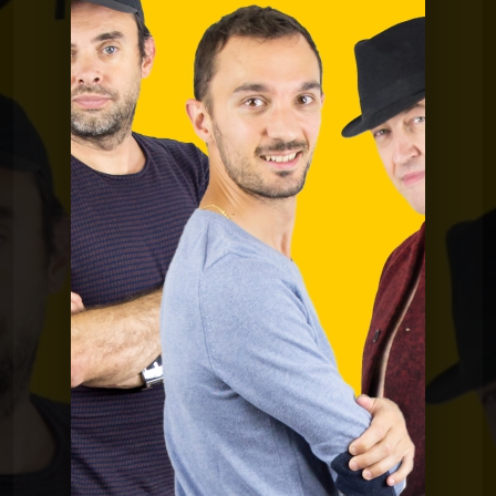
Tonic's Live
tonics live jeudi 13 juillet
Tonic's Live
tonics live jeudi 11 aout
Tonic's Live
tonics live jeudi 10 aout
Tonic's Live
tonics live 14 juillet
Tonic's Live
tonics live 14 juillet 2017