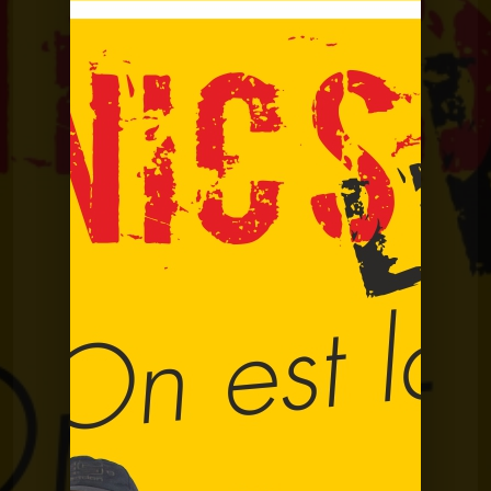
Tonic's Live
Tonic's Live du 23 mars 2017
Tonic's Live
Tonic's Live du 23 mars 2017
Tonic's Live
tonics live jeudi 28 juillet
Tonic's Live
tonics live jeudi 27 juillet
Tonic's Live
tonics live jeudi 25 aout
Tonic's Live
tonics live jeudi 24 aout