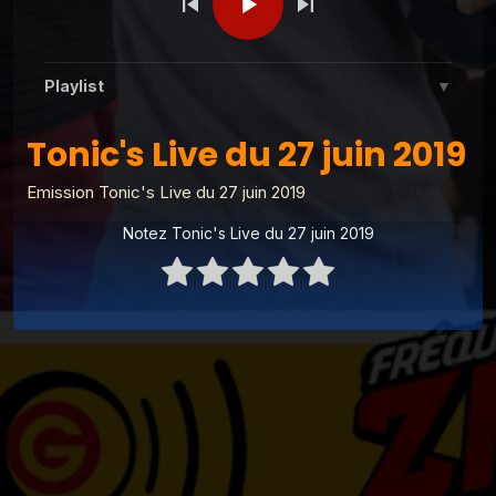
Tonic's Live
Tonic's Live du 5 octobre 2017
Playlist
▼
Tonic's Live du 27 juin 2019
Tonic's Live du 27 juin 2019
1
Tonic's Live
Tonic's Live
tonicslive090216
Emission Tonic's Live du 27 juin 2019
tonics live jeudi 28 juillet
2
Tonic's Live
Notez Tonic's Live du 27 juin 2019
tonics live jeudi 27 juillet
Tonic's Live
Tonic's Live du 10 décembre 2020
3
Tonic's Live
tonics live jeudi 25 aout
4
Tonic's Live
Tonic's Live
Tonic's Live du 26 novembre 2020
tonics live jeudi 24 aout
5
Tonic's Live
Tonic's Live
Tonic's Live du 12 novembre 2020
tonics live jeudi 13 juillet
6
Tonic's Live