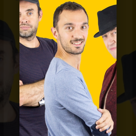
Tonic's Live
tonics live jeudi 13 juillet
Tonic's Live
tonics live jeudi 11 aout
Tonic's Live
tonics live jeudi 10 aout
Tonic's Live
tonics live 14 juillet
Tonic's Live
tonics live 14 juillet 2017