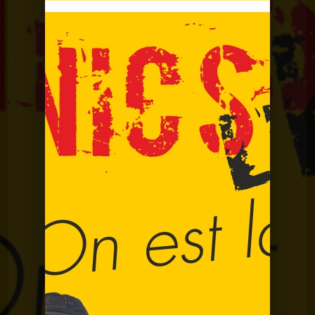
Tonic's Live
Tonic's Live du 29 octobre 2020
Tonic's Live
Tonic's Live du 29 octobre 2020
Tonic's Live
tonics live jeudi 28 juillet
Tonic's Live
tonics live jeudi 27 juillet
Tonic's Live
tonics live jeudi 25 aout
Tonic's Live
tonics live jeudi 24 aout