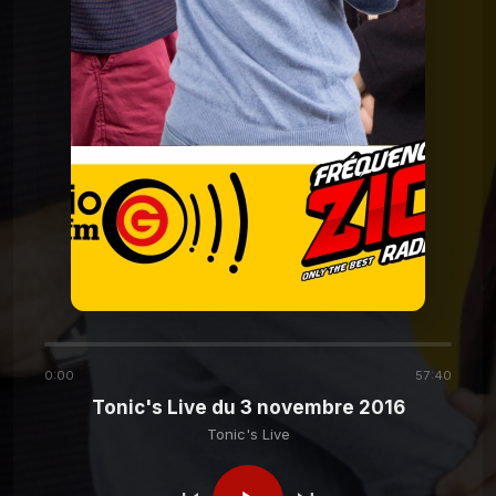
Tonic's Live
tonics jeudi 27 07 2017
Tonic's Live
tonics jeudi 13 07 2017
Tonic's Live
tonics jeudi 13d 07 2017
Tonic's Live
tonics jeudi 13c 07 2017
0:00
57:40
Tonic's Live
tonics jeudi 13b 07 2017
Tonic's Live du 3 novembre 2016
Tonic's Live
Tonic's Live
Tonic's Live du 23 octobre 2017