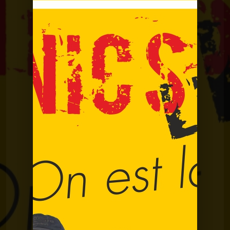
Tonic's Live
Tonic's Live du 7 avril 2016
Tonic's Live
Tonic's Live du 7 avril 2016
Tonic's Live
tonics live jeudi 28 juillet
Tonic's Live
tonics live jeudi 27 juillet
Tonic's Live
tonics live jeudi 25 aout
Tonic's Live
tonics live jeudi 24 aout