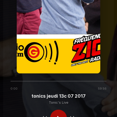
Tonic's Live
tonics jeudi 27 07 2017
Tonic's Live
tonics jeudi 13 07 2017
Tonic's Live
tonics jeudi 13d 07 2017
Tonic's Live
tonics jeudi 13b 07 2017
0:00
59:56
Tonic's Live
Tonic's Live du 23 octobre 2017
tonics jeudi 13c 07 2017
Tonic's Live
Tonic's Live
Tonic's Live du 5 octobre 2017