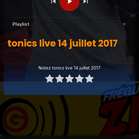
Tonic's Live
tonicslive090216
Playlist
▼
tonics live 14 juillet 2017
tonics live 14 juillet 2017
1
Tonic's Live
Tonic's Live
Tonic's Live du 10 décembre 2020
tonics live jeudi 28 juillet
2
Tonic's Live
Notez tonics live 14 juillet 2017
tonics live jeudi 27 juillet
Tonic's Live
Tonic's Live du 26 novembre 2020
3
Tonic's Live
tonics live jeudi 25 aout
4
Tonic's Live
Tonic's Live
Tonic's Live du 12 novembre 2020
tonics live jeudi 24 aout
5
Tonic's Live
tonics live jeudi 13 juillet
6
Tonic's Live