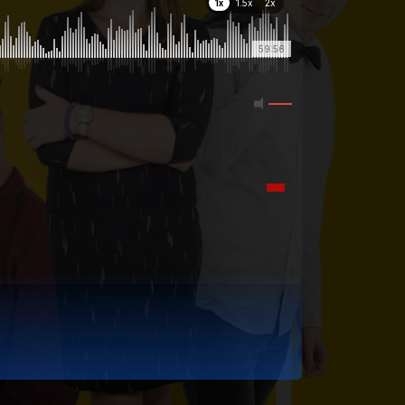
1x
1.5x
2x
59:56