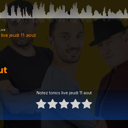
Live
 live jeudi 11 aout
ut
t
Notez tonics live jeudi 11 aout
t