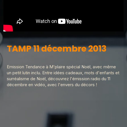
TAMP 11 décembre 2013
Emission Tendance à M'plaire spécial Noël, avec même
un petit lutin inclu. Entre idées cadeaux, mots d'enfants et
surréalisme de Noël, découvrez l'émission radio du 11
décembre en vidéo, avec l'envers du décors !