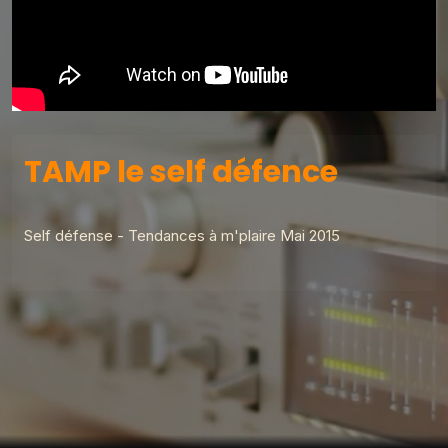
TAMP le self défence
Self défense - Tendances à m'plaire Mai 2015