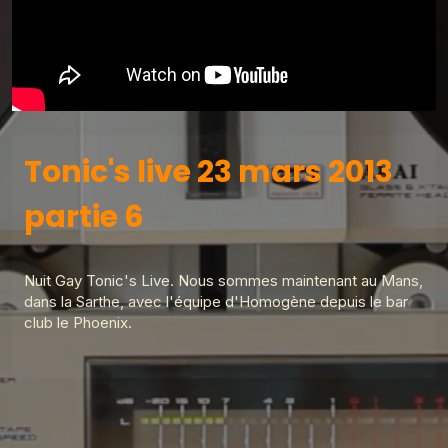
Tonic's live 23 mars 2013
partie 6
Nuit Gay Tonic's Live. Nous sommes maintenant au Mans,
dans la Sarthe, avec l'équipe d'Homogène depuis le bar
club le Phoenix.